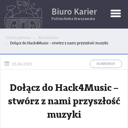
Biuro Karier
Toggle
Naviga
Politechnika Warszawska
Strona główna
Aktualności
Dołącz do Hack4Music – stwórz z nami przyszłość muzyki
KONKURSY
05.06.2025
Dołącz do Hack4Music –
stwórz z nami przyszłość
muzyki